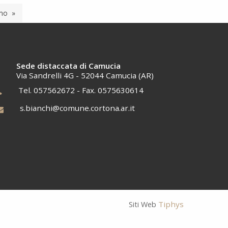
mo
Sede distaccata di Camucia
Via Sandrelli 4G - 52044 Camucia (AR)
Tel. 057562672 - Fax. 0575630614
s.bianchi@comune.cortona.ar.it
Tiphys
Siti Web