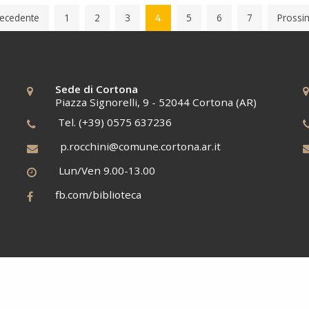
ecedente
1
2
3
5
6
7
Prossi
4
Sede di Cortona
Piazza Signorelli, 9 - 52044 Cortona (AR)
Tel. (+39) 0575 637236
p.rocchini@comune.cortona.ar.it
Lun/Ven 9.00-13.00
fb.com/biblioteca