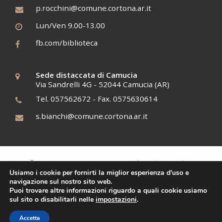
p.rocchini@comune.cortona.ar.it
Lun/Ven 9.00-13.00
fb.com/biblioteca
Sede distaccata di Camucia
Via Sandrelli 4G - 52044 Camucia (AR)
Tel. 057562672 - Fax. 0575630614
s.bianchi@comune.cortona.ar.it
Cookies policy
© 2017 BCAE, C.F. 12345678910 |
Usiamo i cookie per fornirti la miglior esperienza d'uso e
Tiphys
Siti Web
navigazione sul nostro sito web.
Puoi trovare altre informazioni riguardo a quali cookie usiamo
sul sito o disabilitarli nelle
impostazioni
.
Accetta