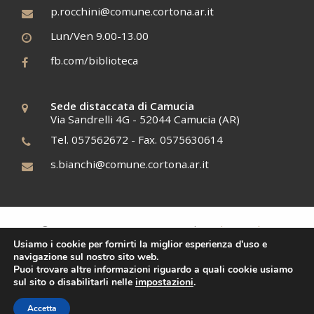
p.rocchini@comune.cortona.ar.it
Lun/Ven 9.00-13.00
fb.com/biblioteca
Sede distaccata di Camucia
Via Sandrelli 4G - 52044 Camucia (AR)
Tel. 057562672 - Fax. 0575630614
s.bianchi@comune.cortona.ar.it
Cookies policy
© 2017 BCAE, C.F. 12345678910 |
Usiamo i cookie per fornirti la miglior esperienza d'uso e
Tiphys
Siti Web
navigazione sul nostro sito web.
Puoi trovare altre informazioni riguardo a quali cookie usiamo
sul sito o disabilitarli nelle
impostazioni
.
Accetta