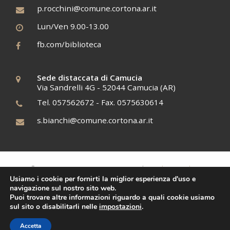
p.rocchini@comune.cortona.ar.it
Lun/Ven 9.00-13.00
fb.com/biblioteca
Sede distaccata di Camucia
Via Sandrelli 4G - 52044 Camucia (AR)
Tel. 057562672 - Fax. 0575630614
s.bianchi@comune.cortona.ar.it
Cookies policy
© 2017 BCAE, C.F. 12345678910 |
Usiamo i cookie per fornirti la miglior esperienza d'uso e
Tiphys
Siti Web
navigazione sul nostro sito web.
Puoi trovare altre informazioni riguardo a quali cookie usiamo
sul sito o disabilitarli nelle
impostazioni
.
Accetta