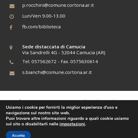
p.rocchini@comune.cortona.ar.it
Lun/Ven 9.00-13.00
fb.com/biblioteca
Sede distaccata di Camucia
Via Sandrelli 4G - 52044 Camucia (AR)
Tel. 057562672 - Fax. 0575630614
s.bianchi@comune.cortona.ar.it
Cookies policy
© 2017 BCAE, C.F. 12345678910 |
Usiamo i cookie per fornirti la miglior esperienza d'uso e
Tiphys
Siti Web
navigazione sul nostro sito web.
Puoi trovare altre informazioni riguardo a quali cookie usiamo
sul sito o disabilitarli nelle
impostazioni
.
Accetta