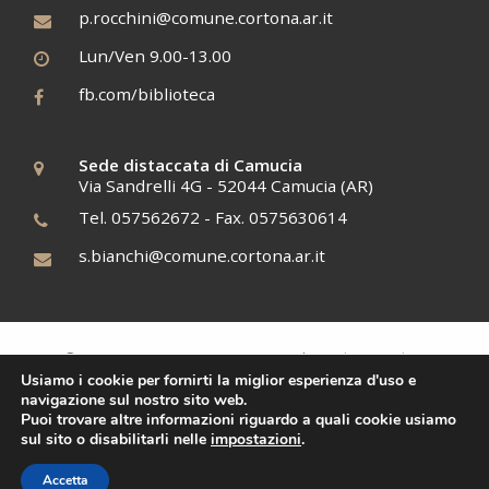
p.rocchini@comune.cortona.ar.it
Lun/Ven 9.00-13.00
fb.com/biblioteca
Sede distaccata di Camucia
Via Sandrelli 4G - 52044 Camucia (AR)
Tel. 057562672 - Fax. 0575630614
s.bianchi@comune.cortona.ar.it
Cookies policy
© 2017 BCAE, C.F. 12345678910 |
Usiamo i cookie per fornirti la miglior esperienza d'uso e
Tiphys
Siti Web
navigazione sul nostro sito web.
Puoi trovare altre informazioni riguardo a quali cookie usiamo
sul sito o disabilitarli nelle
impostazioni
.
Accetta